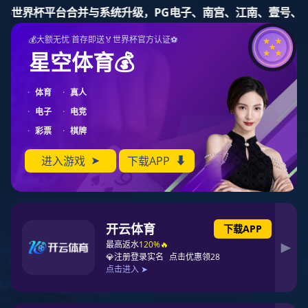
东升国际
86-755-83843268
公共空间
交通枢纽
商务办公
商业娱乐
酒店会所
地产精品
建筑幕墙
机电智能
展览陈列
广东惠州 · 欧美城
惠州欧美城文化小镇项目位于广东惠州惠城区金龙大道主干轴， 占地面积约20